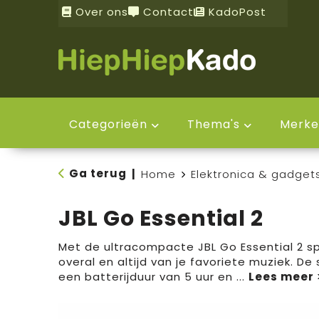
Over ons
Contact
KadoPost
Categorieën
Thema's
Merke
Ga terug
|
Home
Elektronica & gadget
JBL Go Essential 2
Met de ultracompacte JBL Go Essential 2 sp
overal en altijd van je favoriete muziek. De
een batterijduur van 5 uur en
...