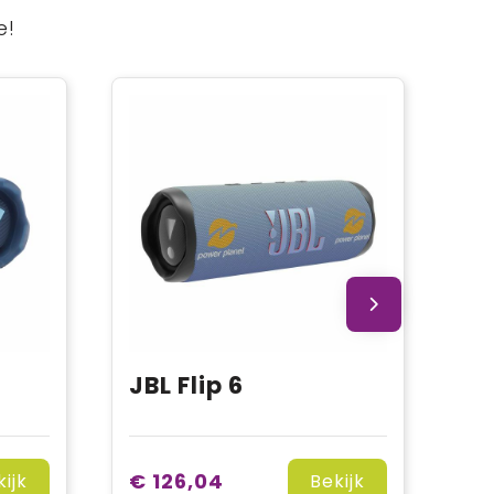
e!
JBL Flip 6
€ 126,04
kijk
Bekijk