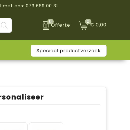
l met ons: 073 689 00 31
0
0
€ 0,00
Offerte
Speciaal productverzoek
rsonaliseer