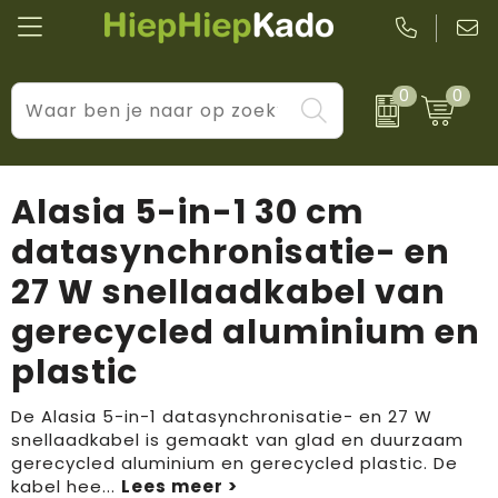
0
0
Kantoor & schrijfwaren
Levensstijl
BIC
Eten & drinkwaren
Cadeaumomenten
Black + Blum
Alasia 5-in-1 30 cm
Wellness & verzorging
Prijs & impact
Boska
datasynchronisatie- en
27 W snellaadkabel van
Tassen & reizen
Brandflavours
gerecycled aluminium en
Huis, tuin & keuken
Camelbak
plastic
Elektronica & gadgets
Janzen
De Alasia 5-in-1 datasynchronisatie- en 27 W
Kleding & accessoires
JBL
snellaadkabel is gemaakt van glad en duurzaam
gerecycled aluminium en gerecycled plastic. De
kabel hee
...
Sport & vrije tijd
LogoSeat