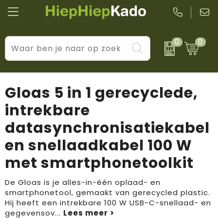
0
0
Kantoor & schrijfwaren
Levensstijl
BIC
Eten & drinkwaren
Cadeaumomenten
Black + Blum
Gloas 5 in 1 gerecyclede,
Wellness & verzorging
Prijs & impact
Boska
intrekbare
datasynchronisatiekabel
Tassen & reizen
Brandflavours
en snellaadkabel 100 W
Huis, tuin & keuken
Camelbak
met smartphonetoolkit
Elektronica & gadgets
Janzen
De Gloas is je alles-in-één oplaad- en
Kleding & accessoires
JBL
smartphonetool, gemaakt van gerecycled plastic.
Hij heeft een intrekbare 100 W USB-C-snellaad- en
gegevensov
...
Sport & vrije tijd
LogoSeat