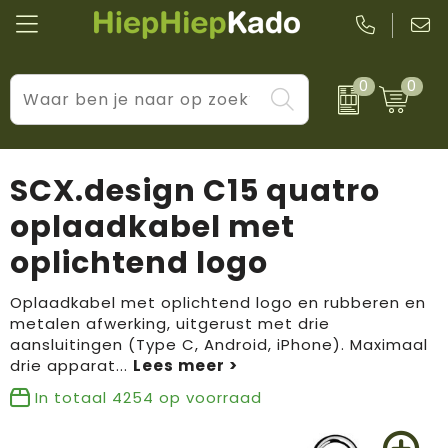
0
0
Kantoor & schrijfwaren
Levensstijl
BIC
Eten & drinkwaren
Cadeaumomenten
Black + Blum
SCX.design C15 quatro
Wellness & verzorging
Prijs & impact
Boska
oplaadkabel met
oplichtend logo
Tassen & reizen
Brandflavours
Huis, tuin & keuken
Camelbak
Oplaadkabel met oplichtend logo en rubberen en
metalen afwerking, uitgerust met drie
aansluitingen (Type C, Android, iPhone). Maximaal
Elektronica & gadgets
Janzen
drie apparat
...
Kleding & accessoires
JBL
In totaal
4254
op voorraad
Sport & vrije tijd
LogoSeat