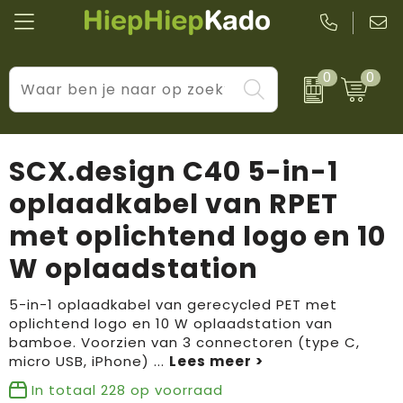
0
0
Kantoor & schrijfwaren
Levensstijl
BIC
Eten & drinkwaren
Cadeaumomenten
Black + Blum
SCX.design C40 5-in-1
Wellness & verzorging
Prijs & impact
Boska
oplaadkabel van RPET
met oplichtend logo en 10
Tassen & reizen
Brandflavours
W oplaadstation
Huis, tuin & keuken
Camelbak
5-in-1 oplaadkabel van gerecycled PET met
Elektronica & gadgets
Janzen
oplichtend logo en 10 W oplaadstation van
bamboe. Voorzien van 3 connectoren (type C,
Kleding & accessoires
JBL
micro USB, iPhone)
...
In totaal
228
op voorraad
Sport & vrije tijd
LogoSeat