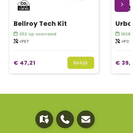
Bellroy Tech Kit
352
op voorraad
1828
rPET
rPC
€ 47,21
€ 39,
Bekijk