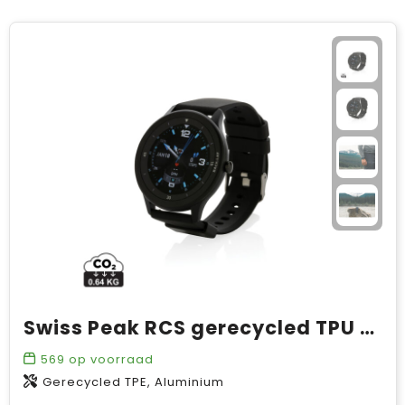
Promotionele producten
Mepal
Giftsets
Ocean bottle
Philips
Seasons
SeatZac
Stanley
Swiss Peak
Swiss Peak RCS gerecycled TPU smart watch
Tony’s Chocolonely
569
op voorraad
Wellmark
Gerecycled TPE, Aluminium