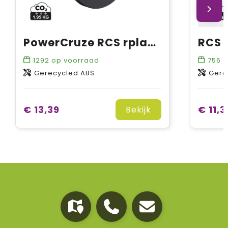
PowerCruze RCS rplastic magnetische autolader 15W
1292
op voorraad
756
o
Gerecycled ABS
Gere
€ 13,39
€ 11,3
Bekijk