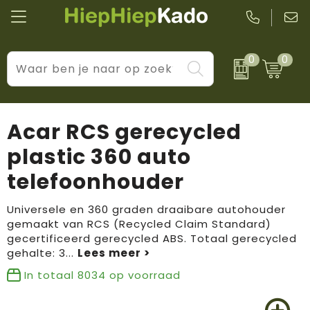
0
0
Kantoor & schrijfwaren
Levensstijl
BIC
Eten & drinkwaren
Cadeaumomenten
Black + Blum
Acar RCS gerecycled
Wellness & verzorging
Prijs & impact
Boska
plastic 360 auto
telefoonhouder
Tassen & reizen
Brandflavours
Huis, tuin & keuken
Camelbak
Universele en 360 graden draaibare autohouder
gemaakt van RCS (Recycled Claim Standard)
gecertificeerd gerecycled ABS. Totaal gerecycled
Elektronica & gadgets
Janzen
gehalte: 3
...
Kleding & accessoires
JBL
In totaal
8034
op voorraad
Sport & vrije tijd
LogoSeat