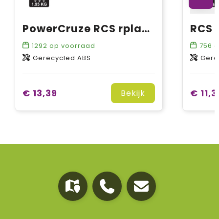
PowerCruze RCS rplastic magnetische autolader 15W
1292
op voorraad
756
o
Gerecycled ABS
Gere
€ 13,39
€ 11,3
Bekijk