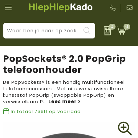
0
0
Kantoor & schrijfwaren
Levensstijl
BIC
Eten & drinkwaren
Cadeaumomenten
Black + Blum
PopSockets® 2.0 PopGrip
Wellness & verzorging
Prijs & impact
Boska
telefoonhouder
Tassen & reizen
Brandflavours
De PopSockets® is een handig multifunctioneel
telefoonaccessoire. Met nieuwe verwisselbare
Huis, tuin & keuken
Camelbak
kunststof PopGrip (swappable PopGrip) en
verwisselbare P
...
Elektronica & gadgets
Janzen
In totaal
73611
op voorraad
Kleding & accessoires
JBL
Sport & vrije tijd
LogoSeat