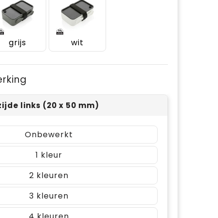
grijs
wit
erking
zijde links (20 x 50 mm)
Onbewerkt
1
2
3
4