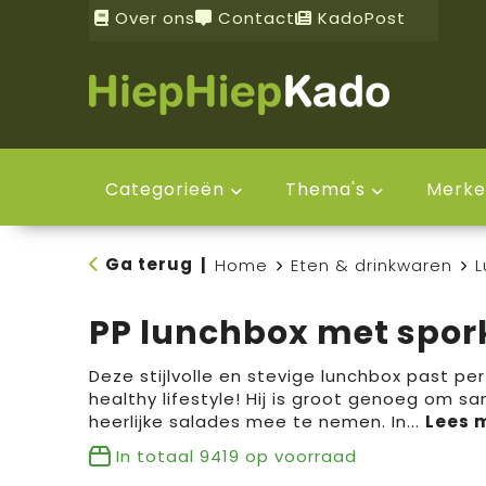
Over ons
Contact
KadoPost
Categorieën
Thema's
Merke
Ga terug
|
Home
Eten & drinkwaren
L
PP lunchbox met spor
Deze stijlvolle en stevige lunchbox past per
healthy lifestyle! Hij is groot genoeg om s
heerlijke salades mee te nemen. In
...
In totaal
9419
op voorraad