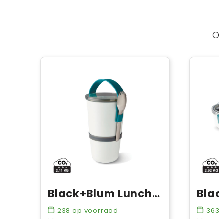
O
Black+Blum Lunch Pot Origineel
238
op voorraad
36