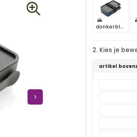
donkerblauw
2. Kies je bew
artikel boven