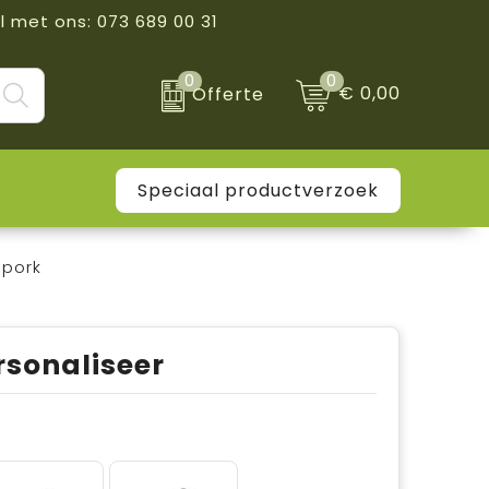
l met ons: 073 689 00 31
0
0
€ 0,00
Offerte
Speciaal productverzoek
spork
rsonaliseer