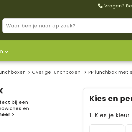
Vragen? Be
n
unchboxen
Overige lunchboxen
PP lunchbox met 
k
Kies en pe
fect bij een
andwiches en
1. Kies je kleur