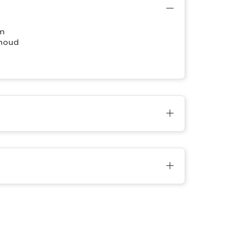
om
nhoud