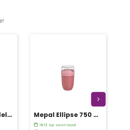
e!
Mepal Ellipse 3 delige 500 ml + 2 x 200 ml lunchpot
Mepal Ellipse 750 + 300 ml lunchpot
1613
op voorraad