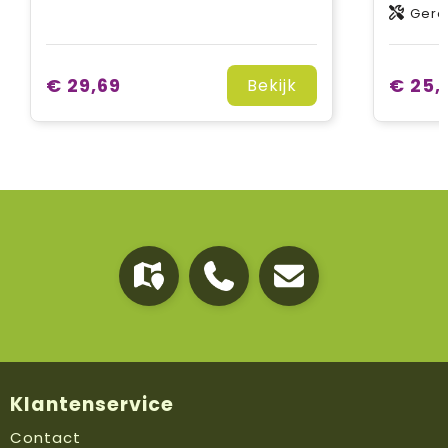
Gerec
€ 29,69
€ 25,
Bekijk
Klantenservice
Contact