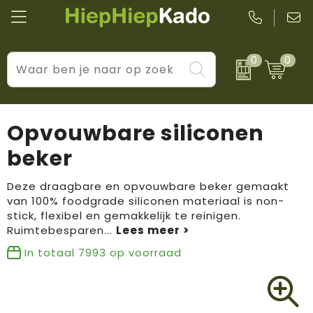
0
0
Kantoor & schrijfwaren
Levensstijl
BIC
Eten & drinkwaren
Cadeaumomenten
Black + Blum
Opvouwbare siliconen
Wellness & verzorging
Prijs & impact
Boska
beker
Tassen & reizen
Brandflavours
Deze draagbare en opvouwbare beker gemaakt
van 100% foodgrade siliconen materiaal is non-
Huis, tuin & keuken
Camelbak
stick, flexibel en gemakkelijk te reinigen.
Ruimtebesparen
...
Elektronica & gadgets
Janzen
In totaal
7993
op voorraad
Kleding & accessoires
JBL
Sport & vrije tijd
LogoSeat