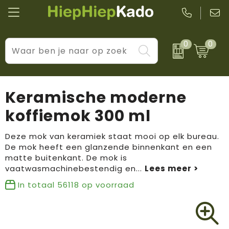
0
0
Kantoor & schrijfwaren
Levensstijl
BIC
Eten & drinkwaren
Cadeaumomenten
Black + Blum
Keramische moderne
Wellness & verzorging
Prijs & impact
Boska
koffiemok 300 ml
Tassen & reizen
Brandflavours
Deze mok van keramiek staat mooi op elk bureau.
De mok heeft een glanzende binnenkant en een
Huis, tuin & keuken
Camelbak
matte buitenkant. De mok is
vaatwasmachinebestendig en
...
Elektronica & gadgets
Janzen
In totaal
56118
op voorraad
Kleding & accessoires
JBL
Sport & vrije tijd
LogoSeat