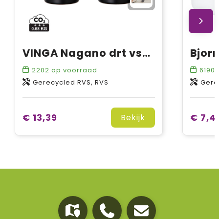
VINGA Nagano drt vsn 2 RCS recycled RVS bekers
2202
op voorraad
6190
Gerecycled RVS, RVS
Gerec
€ 13,39
€ 7,4
Bekijk