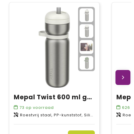
Mepal Twist 600 ml geïsoleerde sportfles
73
op voorraad
626
o
Roestvrij staal, PP-kunststof, Siliconen kunststof
Roestvri