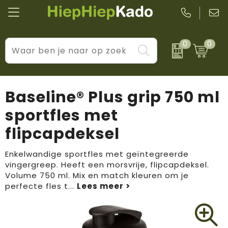
0
0
Kantoor & schrijfwaren
Levensstijl
BIC
Eten & drinkwaren
Cadeaumomenten
Black + Blum
Baseline® Plus grip 750 ml
Wellness & verzorging
Prijs & impact
Boska
sportfles met
flipcapdeksel
Tassen & reizen
Brandflavours
Huis, tuin & keuken
Camelbak
Enkelwandige sportfles met geïntegreerde
vingergreep. Heeft een morsvrije, flipcapdeksel.
Volume 750 ml. Mix en match kleuren om je
Elektronica & gadgets
Janzen
perfecte fles t
...
Kleding & accessoires
JBL
Sport & vrije tijd
LogoSeat