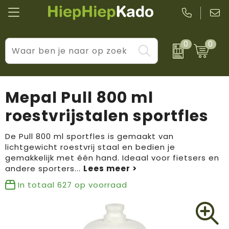
0
0
Kantoor & schrijfwaren
Levensstijl
BIC
Eten & drinkwaren
Cadeaumomenten
Black + Blum
Mepal Pull 800 ml
Wellness & verzorging
Prijs & impact
Boska
roestvrijstalen sportfles
Tassen & reizen
Brandflavours
De Pull 800 ml sportfles is gemaakt van
lichtgewicht roestvrij staal en bedien je
Huis, tuin & keuken
Camelbak
gemakkelijk met één hand. Ideaal voor fietsers en
andere sporters
...
Elektronica & gadgets
Janzen
In totaal
627
op voorraad
Kleding & accessoires
JBL
Sport & vrije tijd
LogoSeat