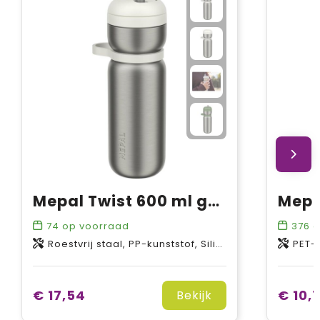
Mepal Twist 600 ml geïsoleerde sportfles
74
op voorraad
376
o
Roestvrij staal, PP-kunststof, Siliconen kunststof
PET-kun
€ 17,54
€ 10,
Bekijk