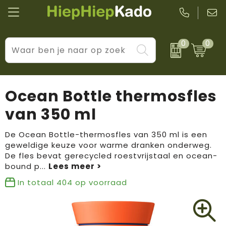
0
0
Kantoor & schrijfwaren
Levensstijl
BIC
Eten & drinkwaren
Cadeaumomenten
Black + Blum
Ocean Bottle thermosfles
Wellness & verzorging
Prijs & impact
Boska
van 350 ml
Tassen & reizen
Brandflavours
De Ocean Bottle-thermosfles van 350 ml is een
geweldige keuze voor warme dranken onderweg.
Huis, tuin & keuken
Camelbak
De fles bevat gerecycled roestvrijstaal en ocean-
bound p
...
Elektronica & gadgets
Janzen
In totaal
404
op voorraad
Kleding & accessoires
JBL
Sport & vrije tijd
LogoSeat