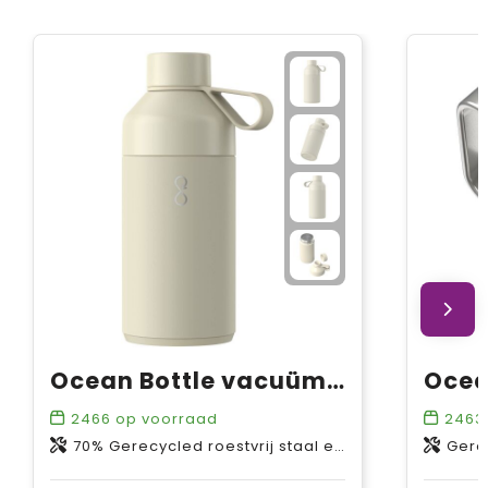
Ocean Bottle vacuümgeïsoleerde waterfles van 750 ml
2466
op voorraad
2463
70% Gerecycled roestvrij staal en 10% PET-kunststof en 10% Gerecycled PET-kunststof en 10% Siliconen kunststof
Gerec