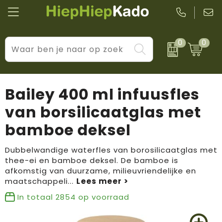
0
0
Kantoor & schrijfwaren
Levensstijl
BIC
Eten & drinkwaren
Cadeaumomenten
Black + Blum
Bailey 400 ml infuusfles
Wellness & verzorging
Prijs & impact
Boska
van borsilicaatglas met
bamboe deksel
Tassen & reizen
Brandflavours
Huis, tuin & keuken
Camelbak
Dubbelwandige waterfles van borosilicaatglas met
thee-ei en bamboe deksel. De bamboe is
afkomstig van duurzame, milieuvriendelijke en
Elektronica & gadgets
Janzen
maatschappeli
...
Kleding & accessoires
JBL
In totaal
2854
op voorraad
Sport & vrije tijd
LogoSeat