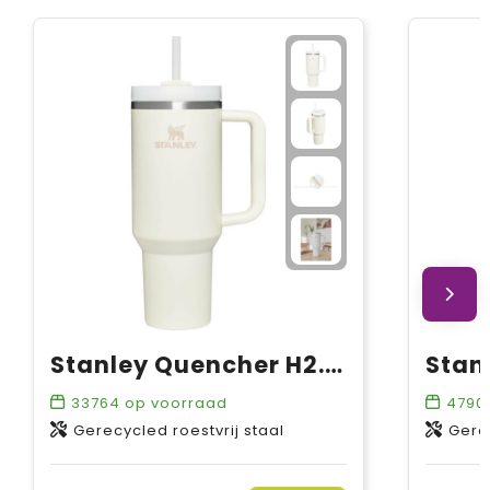
Stanley Quencher H2.0 1200 ml beker
33764
op voorraad
4790
Gerecycled roestvrij staal
Gerec