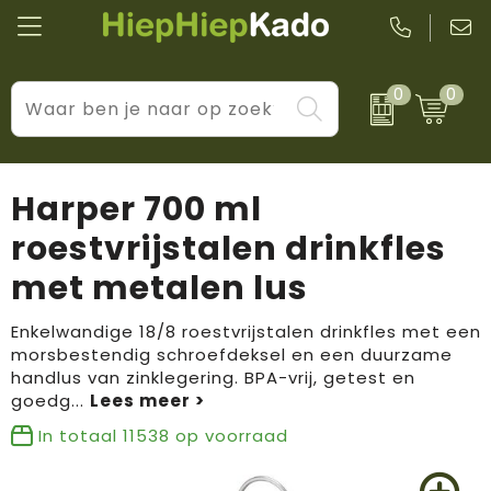
0
0
Kantoor & schrijfwaren
Levensstijl
BIC
Eten & drinkwaren
Cadeaumomenten
Black + Blum
Harper 700 ml
Wellness & verzorging
Prijs & impact
Boska
roestvrijstalen drinkfles
met metalen lus
Tassen & reizen
Brandflavours
Huis, tuin & keuken
Camelbak
Enkelwandige 18/8 roestvrijstalen drinkfles met een
morsbestendig schroefdeksel en een duurzame
handlus van zinklegering. BPA-vrij, getest en
Elektronica & gadgets
Janzen
goedg
...
Kleding & accessoires
JBL
In totaal
11538
op voorraad
Sport & vrije tijd
LogoSeat