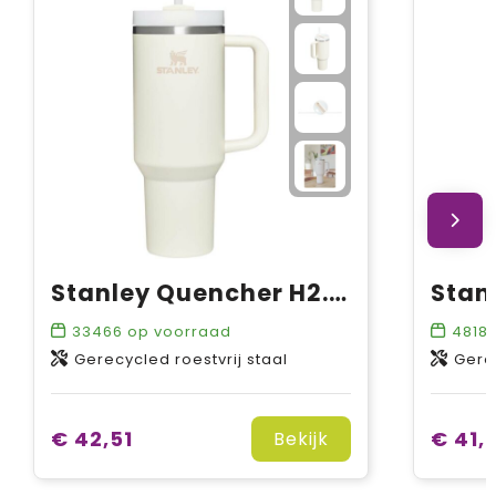
Stanley Quencher H2.0 1200 ml beker
33466
op voorraad
4818
Gerecycled roestvrij staal
Gerec
€ 42,51
€ 41,
Bekijk