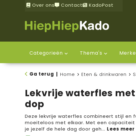
Over ons
Contact
KadoPost
Categorieën
Thema's
Merke
Ga terug
|
Home
Eten & drinkwaren
S
Lekvrije waterfles met
dop
Deze lekvrije waterfles combineert stijl en f
moeiteloos met elkaar. Met een capaciteit
je jezelf de hele dag door geh
...