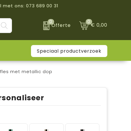
l met ons: 073 689 00 31
0
0
€ 0,00
Offerte
Speciaal productverzoek
rfles met metallic dop
rsonaliseer