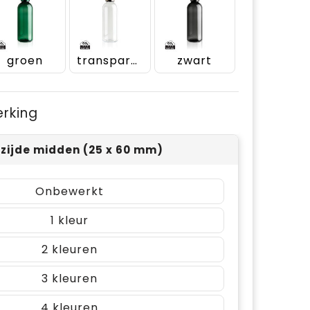
groen
transparant
zwart
erking
rzijde midden (25 x 60 mm)
Onbewerkt
1
2
3
4