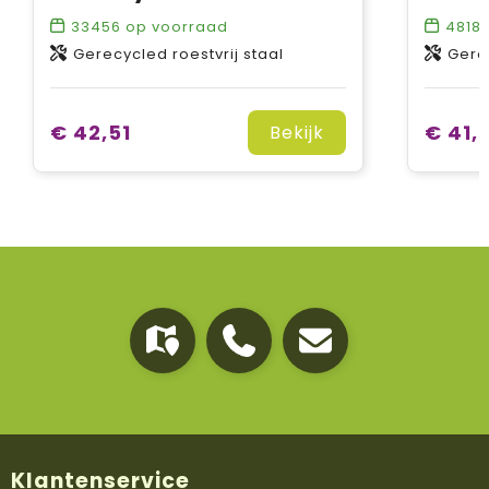
33456
op voorraad
4818
Gerecycled roestvrij staal
Gerec
€ 42,51
€ 41,
Bekijk
Klantenservice