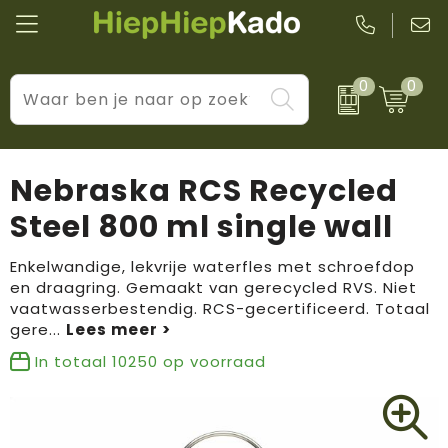
0
0
Kantoor & schrijfwaren
Levensstijl
BIC
Eten & drinkwaren
Cadeaumomenten
Black + Blum
Nebraska RCS Recycled
Wellness & verzorging
Prijs & impact
Boska
Steel 800 ml single wall
Tassen & reizen
Brandflavours
Enkelwandige, lekvrije waterfles met schroefdop
en draagring. Gemaakt van gerecycled RVS. Niet
Huis, tuin & keuken
Camelbak
vaatwasserbestendig. RCS-gecertificeerd. Totaal
gere
...
Elektronica & gadgets
Janzen
In totaal
10250
op voorraad
Kleding & accessoires
JBL
Sport & vrije tijd
LogoSeat