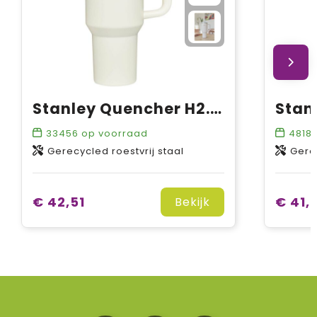
Stanley Quencher H2.0 1200 ml beker
33456
op voorraad
4818
Gerecycled roestvrij staal
Gerec
€ 42,51
€ 41,
Bekijk