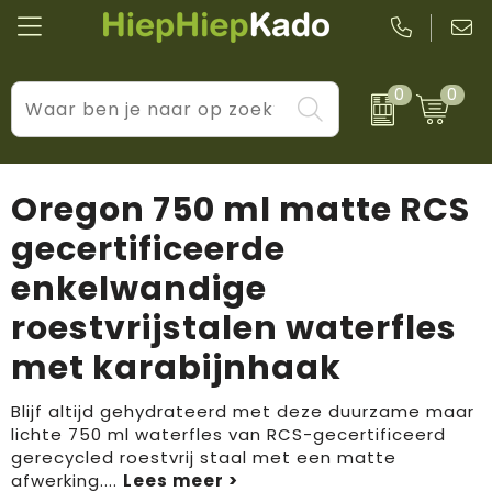
0
0
Kantoor & schrijfwaren
Levensstijl
BIC
Eten & drinkwaren
Cadeaumomenten
Black + Blum
Oregon 750 ml matte RCS
Wellness & verzorging
Prijs & impact
Boska
gecertificeerde
enkelwandige
Tassen & reizen
Brandflavours
roestvrijstalen waterfles
Huis, tuin & keuken
Camelbak
met karabijnhaak
Elektronica & gadgets
Janzen
Blijf altijd gehydrateerd met deze duurzame maar
Kleding & accessoires
JBL
lichte 750 ml waterfles van RCS-gecertificeerd
gerecycled roestvrij staal met een matte
afwerking.
...
Sport & vrije tijd
LogoSeat