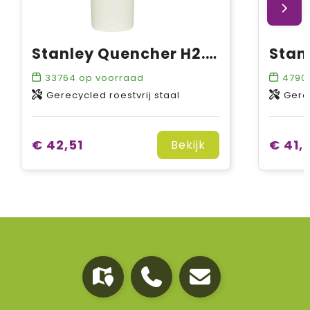
Stanley Quencher H2.0 1200 ml beker
33764
op voorraad
4790
Gerecycled roestvrij staal
Gerec
€ 42,51
€ 41,
Bekijk