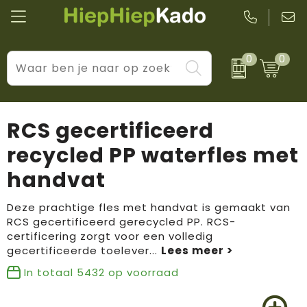
0
0
Kantoor & schrijfwaren
Levensstijl
BIC
Eten & drinkwaren
Cadeaumomenten
Black + Blum
RCS gecertificeerd
Wellness & verzorging
Prijs & impact
Boska
recycled PP waterfles met
handvat
Tassen & reizen
Brandflavours
Huis, tuin & keuken
Camelbak
Deze prachtige fles met handvat is gemaakt van
RCS gecertificeerd gerecycled PP. RCS-
certificering zorgt voor een volledig
Elektronica & gadgets
Janzen
gecertificeerde toelever
...
Kleding & accessoires
JBL
In totaal
5432
op voorraad
Sport & vrije tijd
LogoSeat