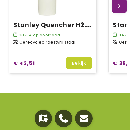
Stanley Quencher H2.0 1200 ml beker
33764
op voorraad
11474
Gerecycled roestvrij staal
Gerec
€ 42,51
€ 36,
Bekijk