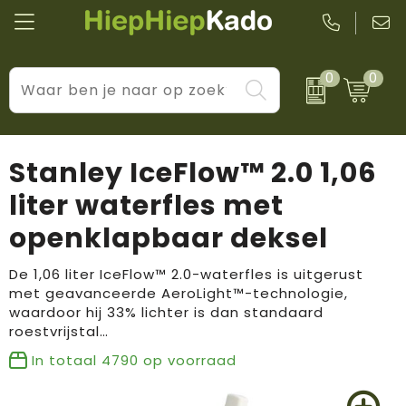
0
0
Kantoor & schrijfwaren
Levensstijl
BIC
Eten & drinkwaren
Cadeaumomenten
Black + Blum
Stanley IceFlow™ 2.0 1,06
Wellness & verzorging
Prijs & impact
Boska
liter waterfles met
openklapbaar deksel
Tassen & reizen
Brandflavours
Huis, tuin & keuken
Camelbak
De 1,06 liter IceFlow™ 2.0-waterfles is uitgerust
met geavanceerde AeroLight™-technologie,
waardoor hij 33% lichter is dan standaard
Elektronica & gadgets
Janzen
roestvrijstal…
Kleding & accessoires
JBL
In totaal
4790
op voorraad
Sport & vrije tijd
LogoSeat