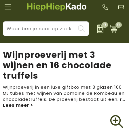
0
0
Kantoor & schrijfwaren
Levensstijl
BIC
Eten & drinkwaren
Cadeaumomenten
Black + Blum
Wijnproeverij met 3
Wellness & verzorging
Prijs & impact
Boska
wijnen en 16 chocolade
truffels
Tassen & reizen
Brandflavours
Huis, tuin & keuken
Camelbak
Wijnproeverij in een luxe giftbox met 3 glazen 100
ML tubes met wijnen van Domaine de Rombeau en
chocoladetruffels. De proeverij bestaat uit een, r
...
Elektronica & gadgets
Janzen
Kleding & accessoires
JBL
Sport & vrije tijd
LogoSeat