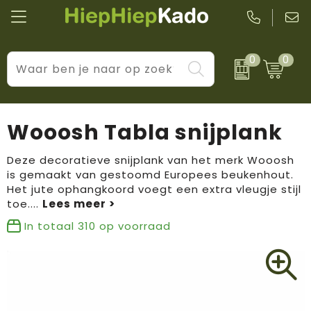
0
0
Kantoor & schrijfwaren
Levensstijl
BIC
Eten & drinkwaren
Cadeaumomenten
Black + Blum
Wooosh Tabla snijplank
Wellness & verzorging
Prijs & impact
Boska
Deze decoratieve snijplank van het merk Wooosh
is gemaakt van gestoomd Europees beukenhout.
Tassen & reizen
Brandflavours
Het jute ophangkoord voegt een extra vleugje stijl
toe.
...
Huis, tuin & keuken
Camelbak
In totaal
310
op voorraad
Elektronica & gadgets
Janzen
Kleding & accessoires
JBL
Sport & vrije tijd
LogoSeat