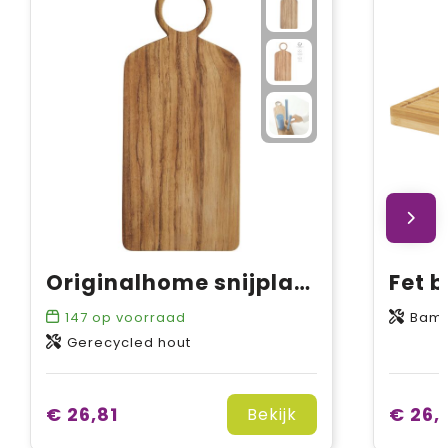
Originalhome snijplank
147
op voorraad
Bam
Gerecycled hout
€ 26,81
€ 26,
Bekijk