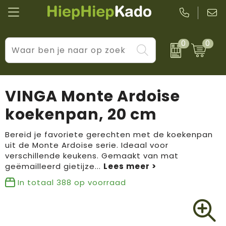
0
0
Kantoor & schrijfwaren
Levensstijl
BIC
Eten & drinkwaren
Cadeaumomenten
Black + Blum
VINGA Monte Ardoise
Wellness & verzorging
Prijs & impact
Boska
koekenpan, 20 cm
Tassen & reizen
Brandflavours
Bereid je favoriete gerechten met de koekenpan
uit de Monte Ardoise serie. Ideaal voor
Huis, tuin & keuken
Camelbak
verschillende keukens. Gemaakt van mat
geëmailleerd gietijze
...
Elektronica & gadgets
Janzen
In totaal
388
op voorraad
Kleding & accessoires
JBL
Sport & vrije tijd
LogoSeat