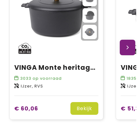
VINGA Monte heritage braadpan 5.5 L
3033
op voorraad
1835
IJzer, RVS
IJzer
€ 60,06
€ 51,
Bekijk