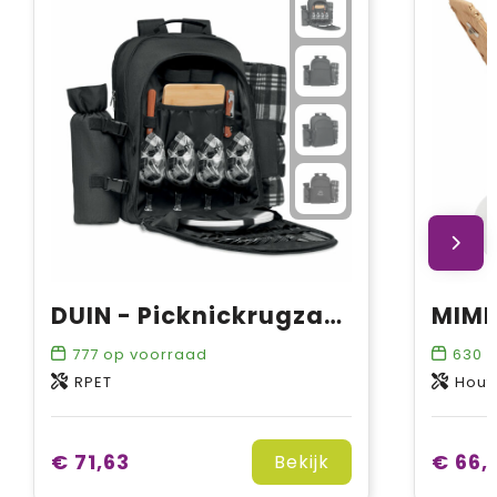
DUIN - Picknickrugzak voor 4 personen
777
op voorraad
630
o
RPET
Hout
€ 71,63
€ 66,
Bekijk