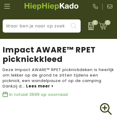
0
0
Kantoor & schrijfwaren
Levensstijl
BIC
Eten & drinkwaren
Cadeaumomenten
Black + Blum
Impact AWARE™ RPET
Wellness & verzorging
Prijs & impact
Boska
picknickkleed
Tassen & reizen
Brandflavours
Deze Impact AWARE™ RPET picknickdeken is heerlijk
om lekker op de grond te zitten tijdens een
Huis, tuin & keuken
Camelbak
picknick, een wandelpauze of op de camping.
Dankzij d
...
Elektronica & gadgets
Janzen
In totaal
3699
op voorraad
Kleding & accessoires
JBL
Sport & vrije tijd
LogoSeat