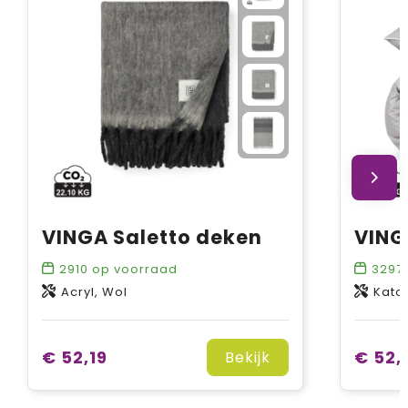
VINGA Saletto deken
2910
op voorraad
3297
Acryl, Wol
Kato
€ 52,19
€ 52,
Bekijk