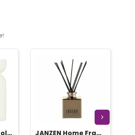
e!
Originalhome biologische kaars - medium
JANZEN Home Fragrance Sticks Gracious