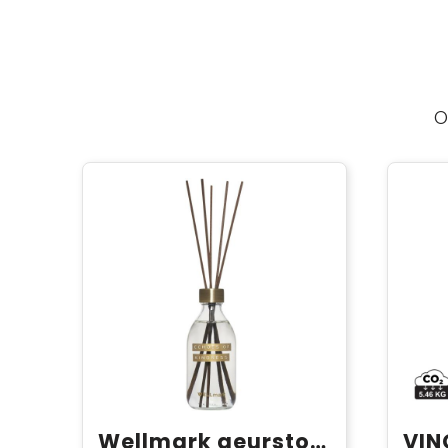
O
Wellmark geurstokjes