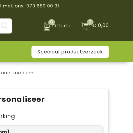
l met ons: 073 689 00 31
0
0
€ 0,00
Offerte
Speciaal productverzoek
rkaars medium
rsonaliseer
erking
0mm)