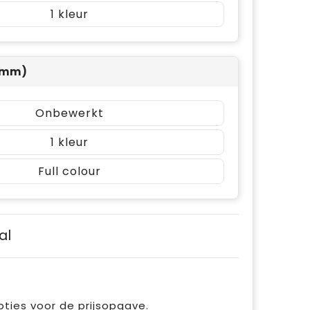
1
0mm)
Onbewerkt
1
Full colour
al
pties voor de prijsopgave.