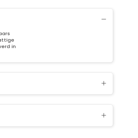
aars
attige
erd in