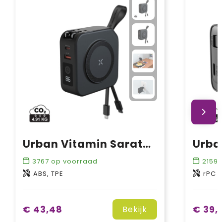
Urban Vitamin Saratoga 5-in-1 universele lader
3767
op voorraad
2159
ABS, TPE
rPC
€ 43,48
€ 39,
Bekijk