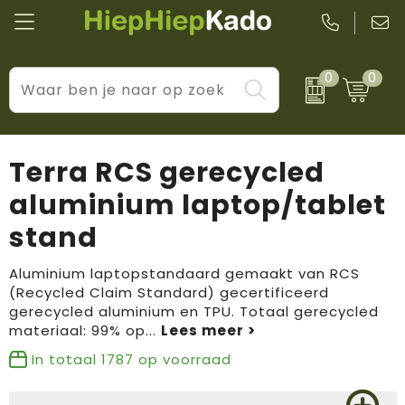
0
0
Kantoor & schrijfwaren
Levensstijl
BIC
Eten & drinkwaren
Cadeaumomenten
Black + Blum
Terra RCS gerecycled
Wellness & verzorging
Prijs & impact
Boska
aluminium laptop/tablet
stand
Tassen & reizen
Brandflavours
Huis, tuin & keuken
Camelbak
Aluminium laptopstandaard gemaakt van RCS
(Recycled Claim Standard) gecertificeerd
gerecycled aluminium en TPU. Totaal gerecycled
Elektronica & gadgets
Janzen
materiaal: 99% op
...
Kleding & accessoires
JBL
In totaal
1787
op voorraad
Sport & vrije tijd
LogoSeat