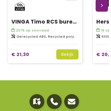
VINGA Timo RCS bureauoplader en accessoirebakje
2076
op voorraad
19
op
Gerecycled ABS, Recycled polyester
600D
€ 21,30
€ 20,
Bekijk