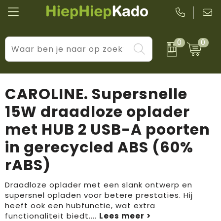
0
0
Kantoor & schrijfwaren
Levensstijl
BIC
Eten & drinkwaren
Cadeaumomenten
Black + Blum
CAROLINE. Supersnelle
Wellness & verzorging
Prijs & impact
Boska
15W draadloze oplader
met HUB 2 USB-A poorten
Tassen & reizen
Brandflavours
in gerecycled ABS (60%
Huis, tuin & keuken
Camelbak
rABS)
Elektronica & gadgets
Janzen
Draadloze oplader met een slank ontwerp en
Kleding & accessoires
JBL
supersnel opladen voor betere prestaties. Hij
heeft ook een hubfunctie, wat extra
functionaliteit biedt.
...
Sport & vrije tijd
LogoSeat