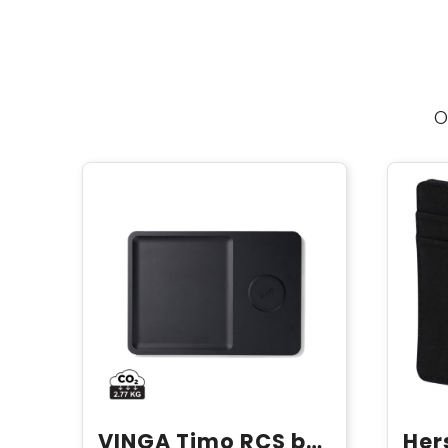
O
VINGA Timo RCS bureauoplader en accessoirebakje