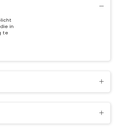
licht
die in
g te