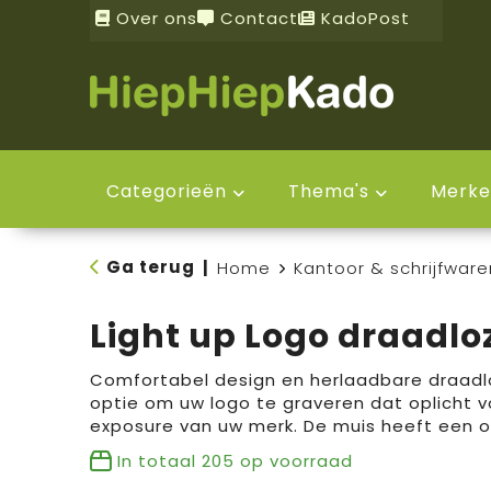
Over ons
Contact
KadoPost
Categorieën
Thema's
Merke
Ga terug
|
Home
Kantoor & schrijfware
Light up Logo draadlo
Comfortabel design en herlaadbare draad
optie om uw logo te graveren dat oplicht v
exposure van uw merk. De muis heeft een 
In totaal
205
op voorraad