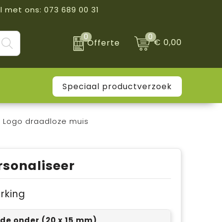
l met ons: 073 689 00 31
0
0
€ 0,00
Offerte
Speciaal productverzoek
p Logo draadloze muis
rsonaliseer
erking
ijde onder (20 x 15 mm)