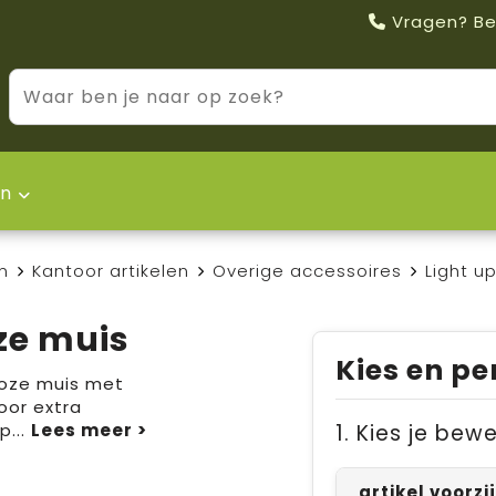
Vragen? Be
n
n
Kantoor artikelen
Overige accessoires
Light u
ze muis
Kies en pe
loze muis met
oor extra
op
...
1. Kies je bew
artikel voorz