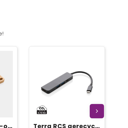
e!
Bamboe bureau-organizer 10W draadloze oplader
Terra RCS gerecycled aluminium hub met HDMI input