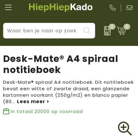
0
0
Kantoor & schrijfwaren
Levensstijl
BIC
Eten & drinkwaren
Cadeaumomenten
Black + Blum
Desk-Mate® A4 spiraal
Wellness & verzorging
Prijs & impact
Boska
notitieboek
Tassen & reizen
Brandflavours
Desk-Mate® spiraal A4 notitieboek. Dit notitieboek
bevat een witte of zwarte draad, een glanzende
Huis, tuin & keuken
Camelbak
kartonnen voorkant (250g/m2) en blanco papier
(80
...
Elektronica & gadgets
Janzen
In totaal
20000
op voorraad
Kleding & accessoires
JBL
Sport & vrije tijd
LogoSeat