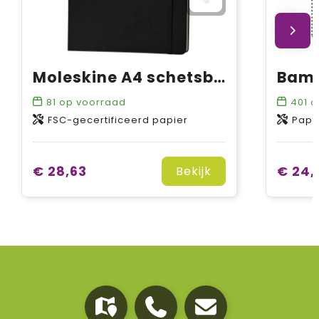
Moleskine A4 schetsboek
81
op voorraad
401
o
FSC-gecertificeerd papier
Papi
€ 28,63
€ 24,
Bekijk