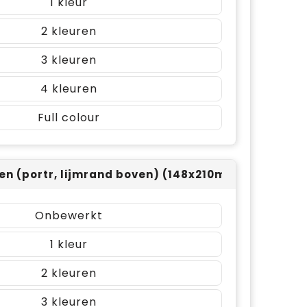
1
2
3
4
Full colour
len (portr, lijmrand boven) (148x210mm)
Onbewerkt
1
2
3