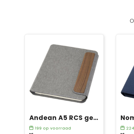
O
Andean A5 RCS gerecyclede portfolio
199
op voorraad
22