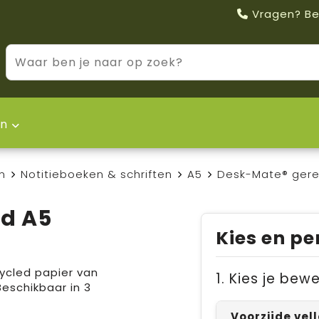
Vragen? Be
n
n
Notitieboeken & schriften
A5
Desk-Mate® gere
d A5
Kies en pe
ycled papier van
1. Kies je bew
 Beschikbaar in 3
Voorzijde vel