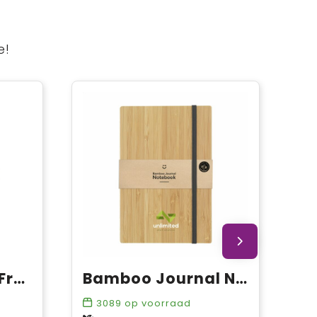
e!
BIC® Partner A5 FruitCover
Bamboo Journal Naked Spine Notebook A5
3089
op voorraad