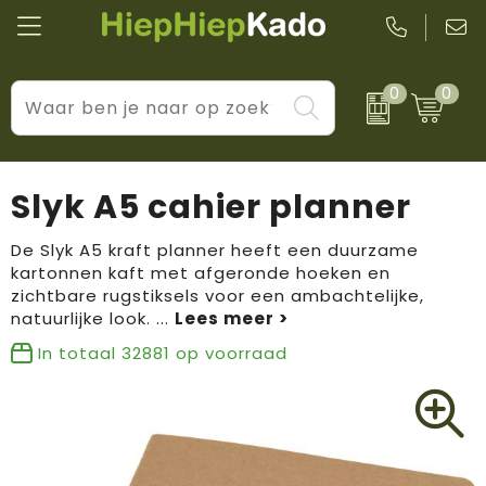
0
0
Kantoor & schrijfwaren
Levensstijl
BIC
Eten & drinkwaren
Cadeaumomenten
Black + Blum
Slyk A5 cahier planner
Wellness & verzorging
Prijs & impact
Boska
De Slyk A5 kraft planner heeft een duurzame
kartonnen kaft met afgeronde hoeken en
Tassen & reizen
Brandflavours
zichtbare rugstiksels voor een ambachtelijke,
natuurlijke look.
...
Huis, tuin & keuken
Camelbak
In totaal
32881
op voorraad
Elektronica & gadgets
Janzen
Kleding & accessoires
JBL
Sport & vrije tijd
LogoSeat