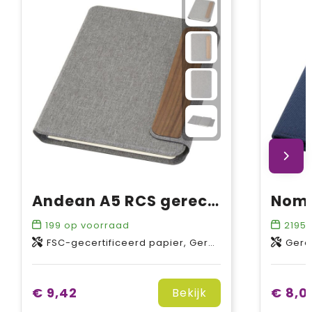
Andean A5 RCS gerecyclede portfolio
Nomu
199
op voorraad
2195
FSC-gecertificeerd papier, Gerecycled PET-polyester
Gerecycl
€ 9,42
€ 8,0
Bekijk