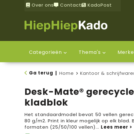
Over ons
Contact
KadoPost
Categorieën
Thema's
Merke
Ga terug
|
Home
Kantoor & schrijfware
Desk-Mate® gerecycl
kladblok
Het standaardmodel bevat 50 vellen gerec
80 g/m2. Print in kleur mogelijk op elk blad.
formaten (25/50/100 vellen)
...