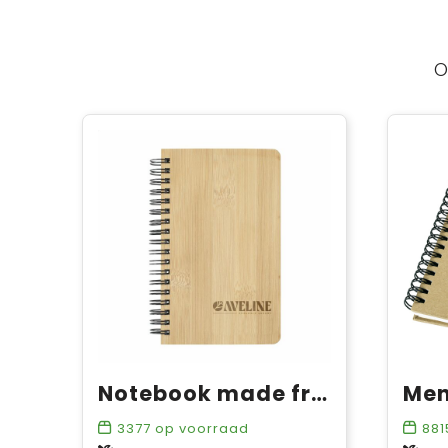
O
Notebook made from Stonewaste-Bamboo A6 notitieboek
3377
op voorraad
881