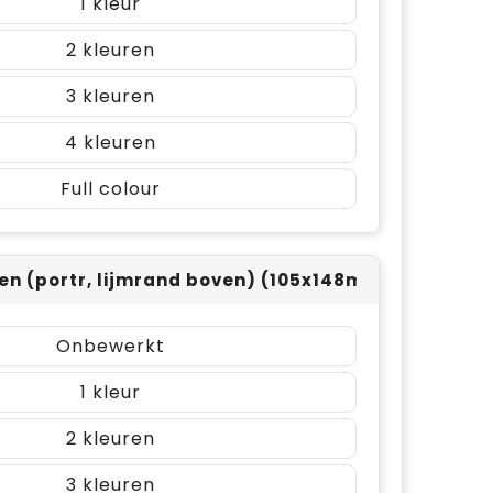
1
2
3
4
Full colour
len (portr, lijmrand boven) (105x148mm)
Onbewerkt
1
2
3