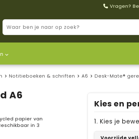
Vragen? Be
n
n
Notitieboeken & schriften
A6
Desk-Mate® gere
ed A6
Kies en pe
ycled papier van
1. Kies je bew
 Beschikbaar in 3
Voorzijde vel