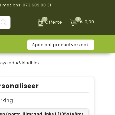
l met ons: 073 689 00 31
0
0
€ 0,00
Offerte
Speciaal productverzoek
cycled A6 kladblok
rsonaliseer
erking
len (portr, lijmrand links) (105x148mm)