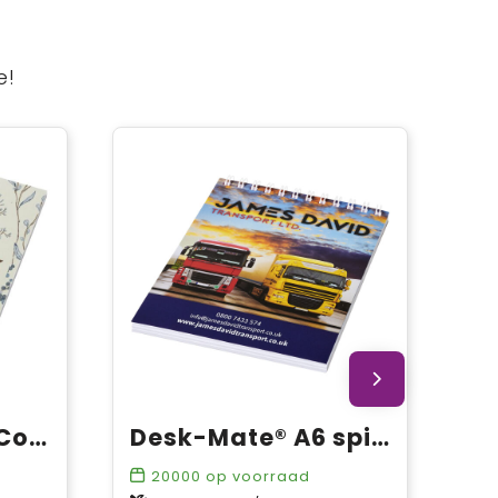
e!
Novella Austen Colours A6 gerecycled notitieboek met zachte cover, 50 vellen
Desk-Mate® A6 spiraal notitieboek
20000
op voorraad