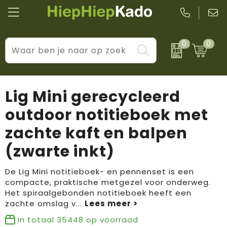
0
0
Kantoor & schrijfwaren
Levensstijl
BIC
Eten & drinkwaren
Cadeaumomenten
Black + Blum
Lig Mini gerecycleerd
Wellness & verzorging
Prijs & impact
Boska
outdoor notitieboek met
zachte kaft en balpen
Tassen & reizen
Brandflavours
(zwarte inkt)
Huis, tuin & keuken
Camelbak
De Lig Mini notitieboek- en pennenset is een
Elektronica & gadgets
Janzen
compacte, praktische metgezel voor onderweg.
Het spiraalgebonden notitieboek heeft een
Kleding & accessoires
JBL
zachte omslag v
...
In totaal
35448
op voorraad
Sport & vrije tijd
LogoSeat