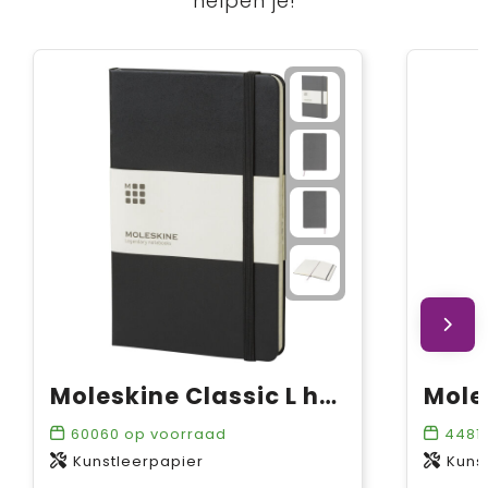
helpen je!
Moleskine Classic L hardcover notitieboek - gelinieerd
60060
op voorraad
4481
Kunstleerpapier
Kuns