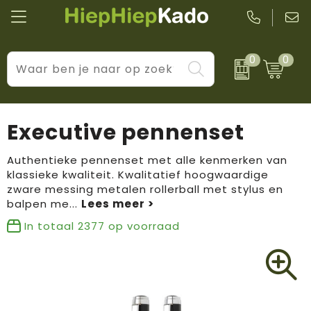
0
0
Kantoor & schrijfwaren
Levensstijl
BIC
Eten & drinkwaren
Cadeaumomenten
Black + Blum
Executive pennenset
Wellness & verzorging
Prijs & impact
Boska
Authentieke pennenset met alle kenmerken van
klassieke kwaliteit. Kwalitatief hoogwaardige
Tassen & reizen
Brandflavours
zware messing metalen rollerball met stylus en
balpen me
...
Huis, tuin & keuken
Camelbak
In totaal
2377
op voorraad
Elektronica & gadgets
Janzen
Kleding & accessoires
JBL
Sport & vrije tijd
LogoSeat