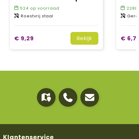
524
op voorraad
2288
Roestvrij staal
Gerec
€ 9,29
€ 6,7
Bekijk
Klantenservice