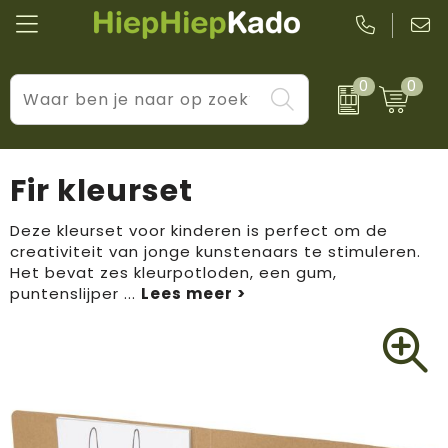
0
0
Kantoor & schrijfwaren
Levensstijl
BIC
Eten & drinkwaren
Cadeaumomenten
Black + Blum
Fir kleurset
Wellness & verzorging
Prijs & impact
Boska
Deze kleurset voor kinderen is perfect om de
creativiteit van jonge kunstenaars te stimuleren.
Tassen & reizen
Brandflavours
Het bevat zes kleurpotloden, een gum,
puntenslijper
...
Huis, tuin & keuken
Camelbak
Elektronica & gadgets
Janzen
Kleding & accessoires
JBL
Sport & vrije tijd
LogoSeat