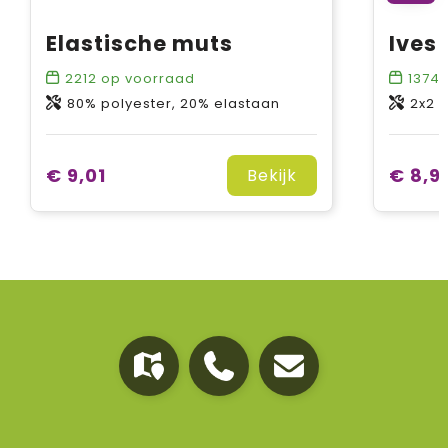
Elastische muts
2212
op voorraad
13747
80% polyester, 20% elastaan
2x2 ri
€ 9,01
€ 8,9
Bekijk