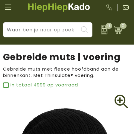
0
0
Kantoor & schrijfwaren
Levensstijl
BIC
Eten & drinkwaren
Cadeaumomenten
Black + Blum
Gebreide muts | voering
Wellness & verzorging
Prijs & impact
Boska
Gebreide muts met fleece hoofdband aan de
binnenkant. Met Thinsulate® voering.
Tassen & reizen
Brandflavours
In totaal
4999
op voorraad
Huis, tuin & keuken
Camelbak
Elektronica & gadgets
Janzen
Kleding & accessoires
JBL
Sport & vrije tijd
LogoSeat