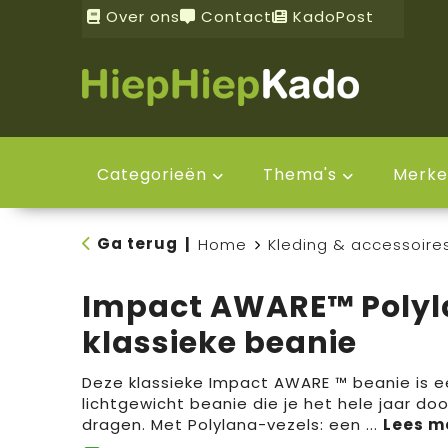
Over ons
Contact
KadoPost
Categorieën
Thema's
Merke
Ga terug
|
Home
Kleding & accessoire
Impact AWARE™ Polyl
klassieke beanie
Deze klassieke Impact AWARE ™ beanie is e
lichtgewicht beanie die je het hele jaar doo
dragen. Met Polylana-vezels: een
...