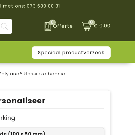
l met ons: 073 689 00 31
0
0
€ 0,00
Offerte
Speciaal productverzoek
olylana® klassieke beanie
rsonaliseer
erking
ijde (100 x 50 mm)