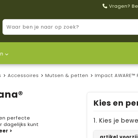
Vragen? Be
n
s
Accessoires
Mutsen & petten
Impact AWARE™ P
ana®
Kies en pe
en perfecte
1. Kies je bew
r dagelijks kunt
artikel voorz