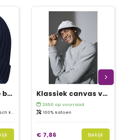
Ives biologische beanie
Klassiek canvas vissershoed
2650
op voorraad
 7 gauge
100% katoen
€ 7,86
kijk
Bekijk