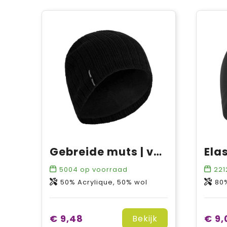
Gebreide muts | voering
Ela
5004
op voorraad
221
50% Acrylique, 50% wol
80%
€ 9,48
€ 9,
Bekijk