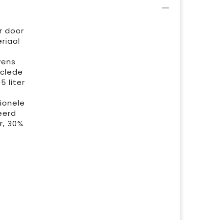
r door
riaal
vens
yclede
5 liter
ionele
eerd
r, 30%