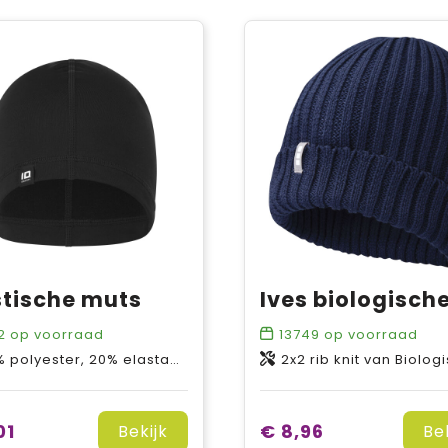
stische muts
2
op voorraad
13749
op voorraad
 polyester, 20% elastaan
2x2 rib knit van Biologisch katoen,
01
€ 8,96
Bekijk
Be