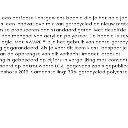
een perfecte lichtgewicht beanie die je het hele jaa
ls: een innovatieve mix van gerecycled en nieuw mate
om te produceren dan standaard garen. Met dezelfde
 een mengsel van acryl en polyester. De beanie is te
gie. Met AWARE ™ zijn het gebruik van echte gerec
gegarandeerd. Als je voor dit item kiest, bespaar je 
van de opbrengst van elk verkocht Impact-product
 is gebaseerd op cijfers in vergelijking met convent
baseerd op betrouwbare LCA-gegevens zoals gepublic
apshots 2016. Samenstelling: 30% gerecycled polyeste