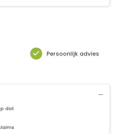
Persoonlijk advies
rp dat
claims