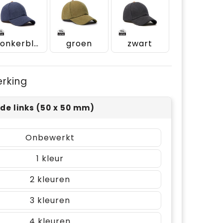
donkerblauw
groen
zwart
erking
jde links (50 x 50 mm)
Onbewerkt
1
2
3
4