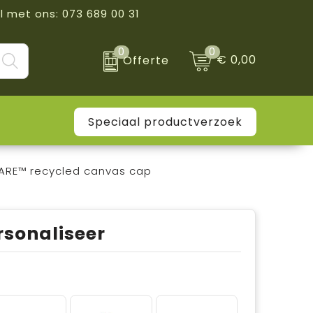
l met ons: 073 689 00 31
0
0
€ 0,00
Offerte
Speciaal productverzoek
ARE™ recycled canvas cap
rsonaliseer