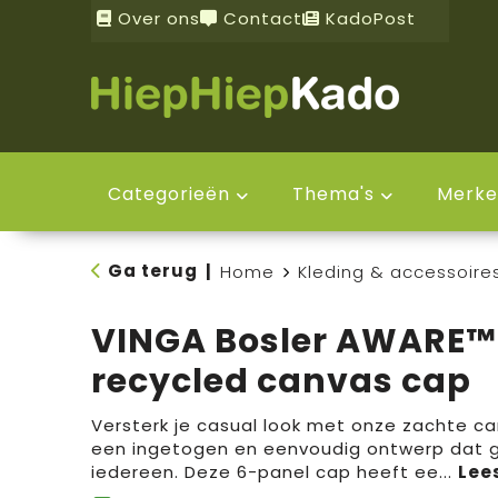
Over ons
Contact
KadoPost
Categorieën
Thema's
Merke
Ga terug
|
Home
Kleding & accessoire
VINGA Bosler AWARE™
recycled canvas cap
Versterk je casual look met onze zachte c
een ingetogen en eenvoudig ontwerp dat ge
iedereen. Deze 6-panel cap heeft ee
...