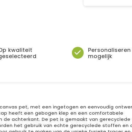
Op kwaliteit
Personaliseren
geselecteerd
mogelijk
e canvas pet, met een ingetogen en eenvoudig ontwe
l cap heeft een gebogen klep en een comfortabele
n de achterkant. De pet is gemaakt van gerecyclede
den het gebruik van echte gerecyclede stoffen en 
or gebruik te maken van de unieke fysieke tracer en