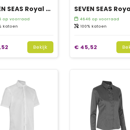
SEVEN SEAS Royal Oxford | slim
6
op voorraad
4646
op voorraad
% katoen
100% katoen
,52
€ 45,52
Bekijk
Bek