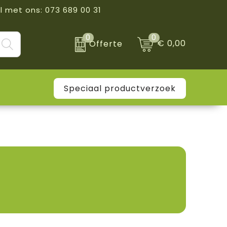
l met ons: 073 689 00 31
0
0
€ 0,00
Offerte
Speciaal productverzoek