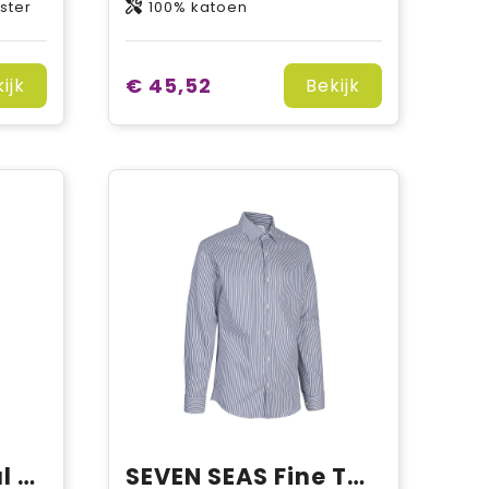
ster
100% katoen
€ 45,52
ijk
Bekijk
SEVEN SEAS Royal Oxford | modern | dames
SEVEN SEAS Fine Twill Cadet | slim