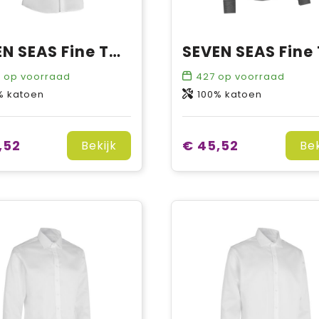
SEVEN SEAS Fine Twill | modern | s/s
9
op voorraad
427
op voorraad
% katoen
100% katoen
,52
€ 45,52
Bekijk
Bek