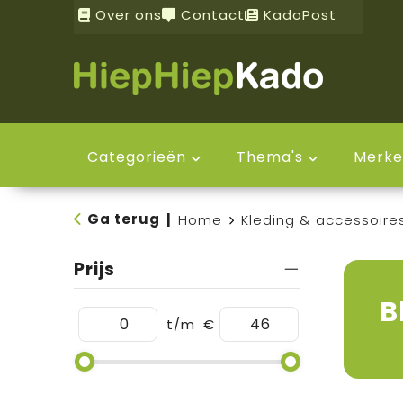
Over ons
Contact
KadoPost
Categorieën
Thema's
Merke
Ga terug
|
Home
Kleding & accessoire
Prijs
B
t/m
€