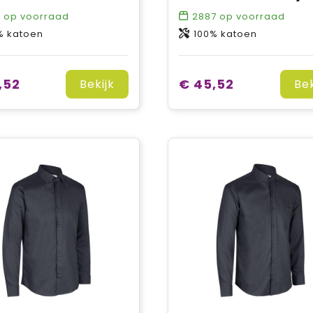
7
op voorraad
2887
op voorraad
% katoen
100% katoen
,52
€ 45,52
Bekijk
Bek