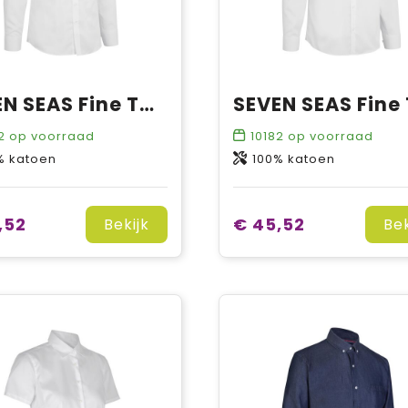
SEVEN SEAS Fine Twill | slim
2
op voorraad
10182
op voorraad
% katoen
100% katoen
,52
€ 45,52
Bekijk
Bek