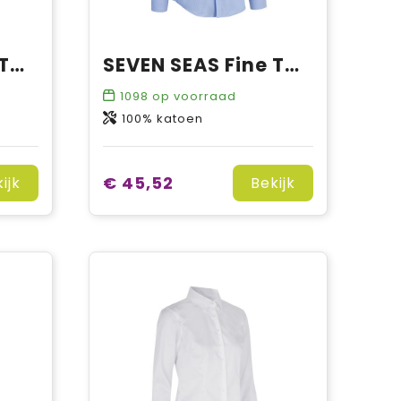
SEVEN SEAS Fine Twill California | modern | dames
SEVEN SEAS Fine Twill California | slim
1098
op voorraad
100% katoen
€ 45,52
ijk
Bekijk