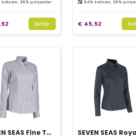
 katoen, 36% polyester
64% katoen, 36% polye
,52
€ 45,52
Bekijk
Bek
SEVEN SEAS Fine Twill Cadet | modern | dames