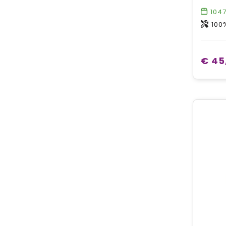
104
100
€ 45