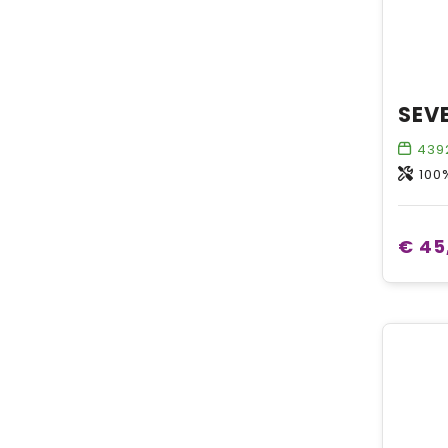
439
100
€ 45