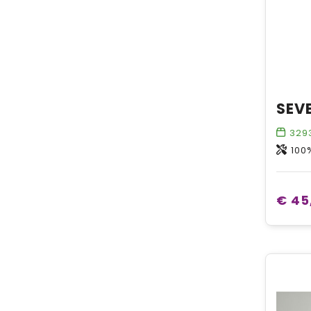
329
100
€ 45