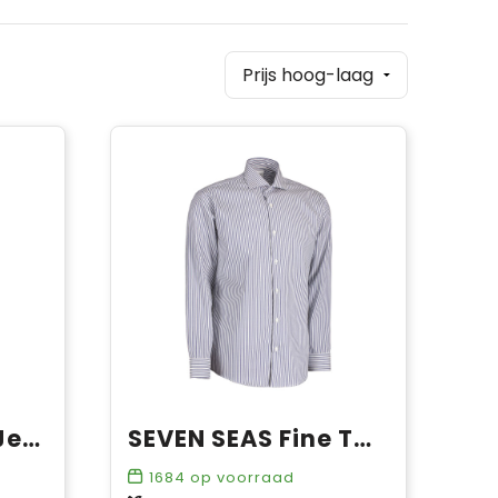
SEVEN SEAS The Jersey | modern | dames
SEVEN SEAS Fine Twill Cadet | modern
1684
op voorraad