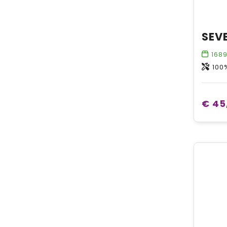
168
100
€ 45