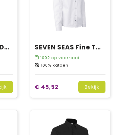
SEVEN SEAS Soft Denim | modern
SEVEN SEAS Fine Twill Contrast | slim
1002
op voorraad
100% katoen
€ 45,52
ijk
Bekijk