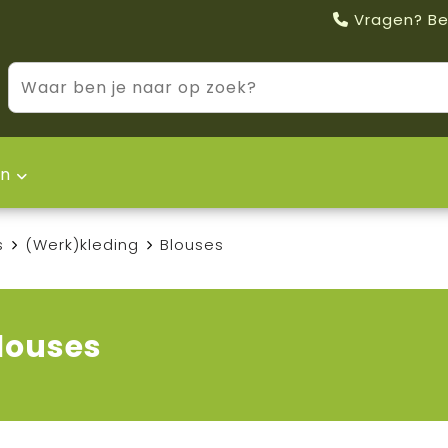
Vragen? Be
n
s
(Werk)kleding
Blouses
louses