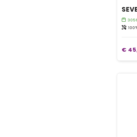
305
100
€ 45