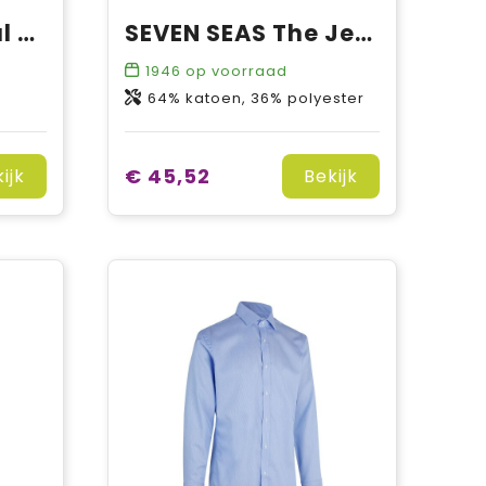
SEVEN SEAS Royal Oxford | modern
SEVEN SEAS The Jersey | slim
1946
op voorraad
64% katoen, 36% polyester
€ 45,52
ijk
Bekijk