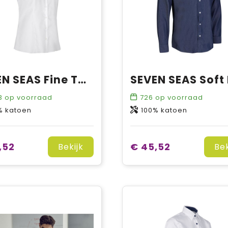
SEVEN SEAS Fine Twill | modern | s/s | dames
3
op voorraad
726
op voorraad
% katoen
100% katoen
,52
€ 45,52
Bekijk
Bek