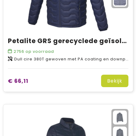
Petalite GRS gerecyclede geïsoleerde down herenjas
2756
op voorraad
Dull cire 380T gewoven met PA coating en downproof afwerking van GRS-gecertificeerd gerecycled nylon, Padding/filling, Down insulation: Responsible Down Standard (RDS) van Gerecycled dons Gerecyclede veren, 115 g/m2
€ 66,11
Bekijk