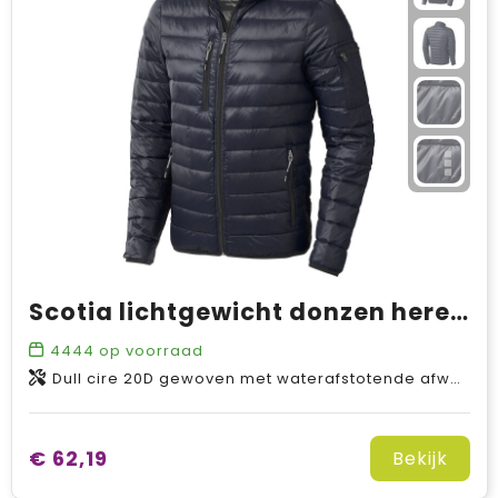
Scotia lichtgewicht donzen heren jas
4444
op voorraad
Dull cire 20D gewoven met waterafstotende afwerking van Nylon, Padding/filling, Down insulation: Responsible Down Standard (RDS) van Dons Veren, 115 g/m2
€ 62,19
Bekijk