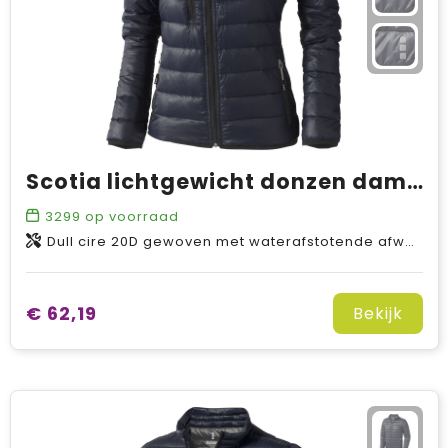
Scotia lichtgewicht donzen dames jas
3299
op voorraad
Dull cire 20D gewoven met waterafstotende afwerking van Nylon, Padding/filling, Down insulation: Responsible Down Standard (RDS) van Dons Veren, 115 g/m2
€ 62,19
Bekijk