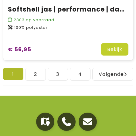
Softshell jas | performance | dames
2303
op voorraad
100% polyester
€ 56,95
Bekijk
1
2
3
4
Volgende