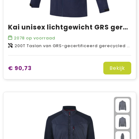
Kai unisex lichtgewicht GRS gerecycled circulair jas
2078
op voorraad
200T Taslan van GRS-gecertificeerd gerecycled nylon, 130 g/m2, Lining, 210T taffeta van GRS-gecertificeerd gerecycled nylon, 65 g/m2
€ 90,73
Bekijk