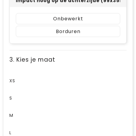
impact hoog op de achterzijde (99x35mm)
Onbewerkt
Borduren
3. Kies je maat
XS
S
M
L