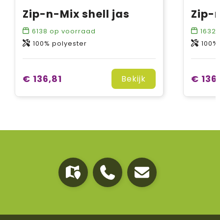
Zip-n-Mix shell jas
6138
op voorraad
1632
100% polyester
100%
€ 136,81
€ 136
Bekijk