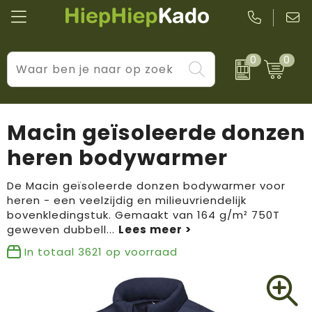
0
0
Kantoor & schrijfwaren
Levensstijl
BIC
Eten & drinkwaren
Cadeaumomenten
Black + Blum
Macin geïsoleerde donzen
Wellness & verzorging
Prijs & impact
Boska
heren bodywarmer
Tassen & reizen
Brandflavours
De Macin geïsoleerde donzen bodywarmer voor
heren - een veelzijdig en milieuvriendelijk
Huis, tuin & keuken
Camelbak
bovenkledingstuk. Gemaakt van 164 g/m² 750T
geweven dubbell
...
Elektronica & gadgets
Janzen
In totaal
3621
op voorraad
Kleding & accessoires
JBL
Sport & vrije tijd
LogoSeat