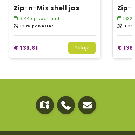
Zip-n-Mix shell jas
6144
op voorraad
1632
100% polyester
100%
€ 136,81
€ 136
Bekijk