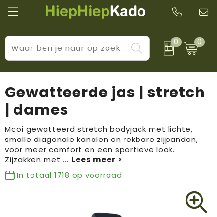
0
0
Kantoor & schrijfwaren
Levensstijl
BIC
Eten & drinkwaren
Cadeaumomenten
Black + Blum
Gewatteerde jas | stretch
Wellness & verzorging
Prijs & impact
Boska
| dames
Tassen & reizen
Brandflavours
Mooi gewatteerd stretch bodyjack met lichte,
smalle diagonale kanalen en rekbare zijpanden,
Huis, tuin & keuken
Camelbak
voor meer comfort en een sportieve look.
Zijzakken met
...
Elektronica & gadgets
Janzen
In totaal
1718
op voorraad
Kleding & accessoires
JBL
Sport & vrije tijd
LogoSeat