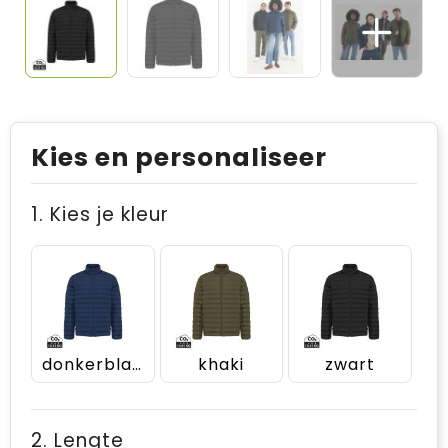
Kies en personaliseer
1. Kies je kleur
donkerblauw
khaki
zwart
2. Lengte