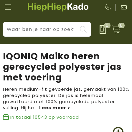
0
0
Kantoor & schrijfwaren
Levensstijl
BIC
Eten & drinkwaren
Cadeaumomenten
Black + Blum
IQONIQ Maiko heren
Wellness & verzorging
Prijs & impact
Boska
gerecycled polyester jas
met voering
Tassen & reizen
Brandflavours
Huis, tuin & keuken
Camelbak
Heren medium-fit gevoerde jas, gemaakt van 100%
gerecycled polyester. De jas is helemaal
gewatteerd met 100% gerecyclede polyester
Elektronica & gadgets
Janzen
vulling. Hij he
...
Kleding & accessoires
JBL
In totaal
10543
op voorraad
Sport & vrije tijd
LogoSeat