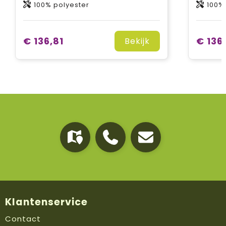
100% polyester
100%
€ 136,81
€ 136
Bekijk
Klantenservice
Contact