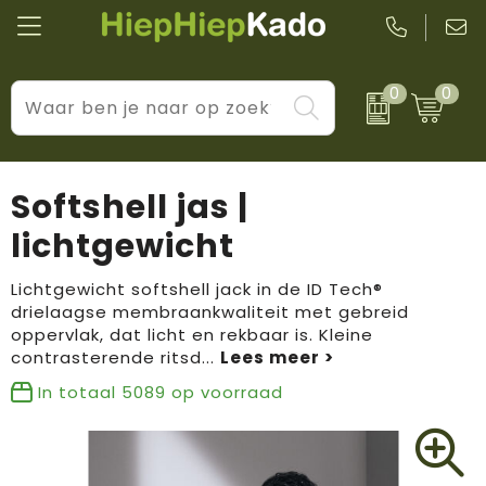
0
0
Kantoor & schrijfwaren
Levensstijl
BIC
Eten & drinkwaren
Cadeaumomenten
Black + Blum
Softshell jas |
Wellness & verzorging
Prijs & impact
Boska
lichtgewicht
Tassen & reizen
Brandflavours
Lichtgewicht softshell jack in de ID Tech®
drielaagse membraankwaliteit met gebreid
Huis, tuin & keuken
Camelbak
oppervlak, dat licht en rekbaar is. Kleine
contrasterende ritsd
...
Elektronica & gadgets
Janzen
In totaal
5089
op voorraad
Kleding & accessoires
JBL
Sport & vrije tijd
LogoSeat