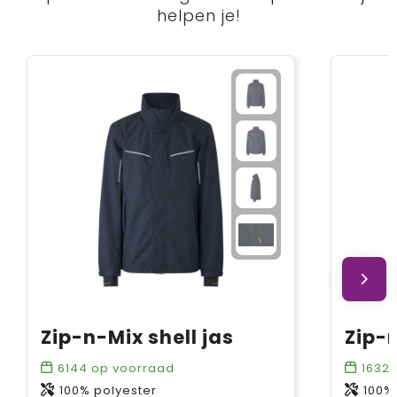
helpen je!
Zip-n-Mix shell jas
6144
op voorraad
1632
100% polyester
100%