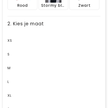
Rood
Stormy blue
Zwart
2. Kies je maat
XS
S
M
L
XL