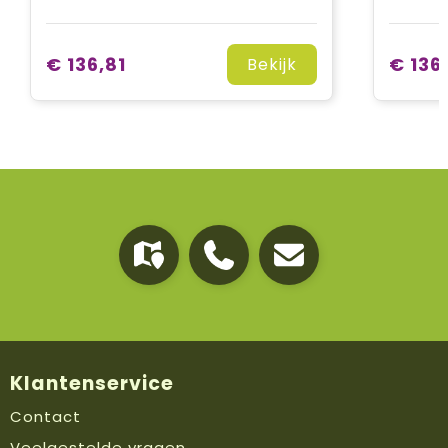
€ 136,81
€ 136
Bekijk
Klantenservice
Contact
Veelgestelde vragen