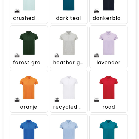
crushed mint
dark teal
donkerblauw
forest green
heather grey
lavender
oranje
recycled white
rood