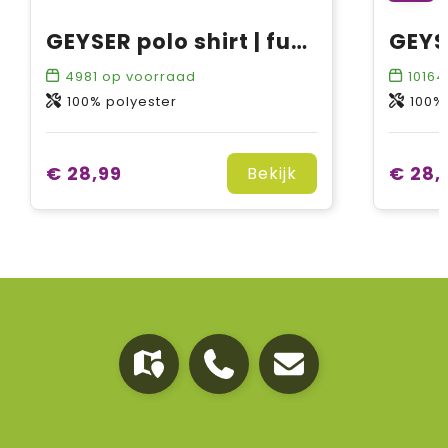
GEYSER polo shirt | functional | dames
4981
op voorraad
10164
100% polyester
100%
€ 28,99
€ 28,
Bekijk