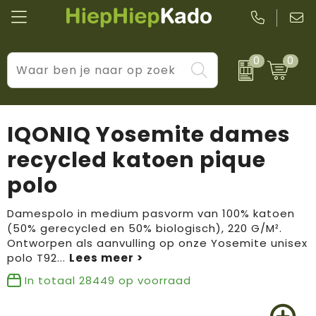
0
0
Kantoor & schrijfwaren
Levensstijl
BIC
Eten & drinkwaren
Cadeaumomenten
Black + Blum
IQONIQ Yosemite dames
Wellness & verzorging
Prijs & impact
Boska
recycled katoen pique
polo
Tassen & reizen
Brandflavours
Huis, tuin & keuken
Camelbak
Damespolo in medium pasvorm van 100% katoen
(50% gerecycled en 50% biologisch), 220 G/M².
Ontworpen als aanvulling op onze Yosemite unisex
Elektronica & gadgets
Janzen
polo T92
...
Kleding & accessoires
JBL
In totaal
28449
op voorraad
Sport & vrije tijd
LogoSeat