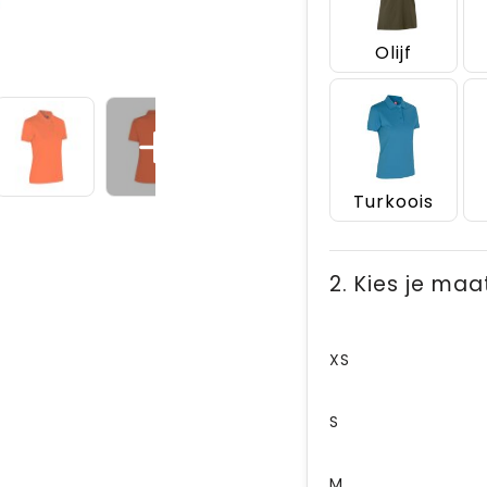
Olijf
Turkoois
2. Kies je maa
XS
S
M