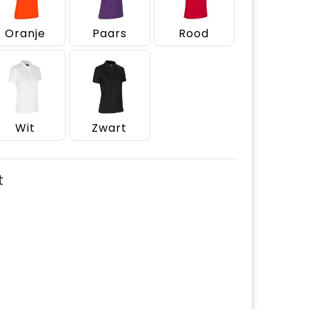
Oranje
Paars
Rood
Wit
Zwart
t