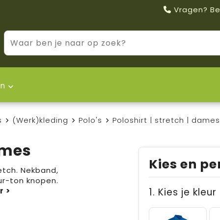
Vragen? Be
n
s
(Werk)kleding
Polo's
Poloshirt | stretch | dames
ames
Kies en pe
retch. Nekband,
ur-ton knopen.
1. Kies je kleur