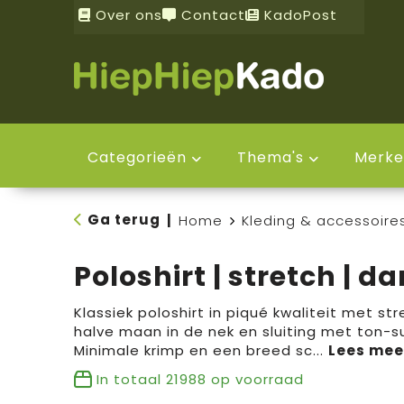
Over ons
Contact
KadoPost
Categorieën
Thema's
Merke
Ga terug
|
Home
Kleding & accessoire
Poloshirt | stretch | d
Klassiek poloshirt in piqué kwaliteit met st
halve maan in de nek en sluiting met ton-s
Minimale krimp en een breed sc
...
In totaal
21988
op voorraad