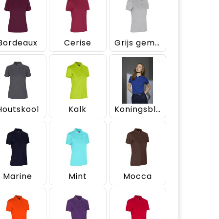
Bordeaux
Cerise
Grijs gemêleerd
Houtskool
Kalk
Koningsblauw
Marine
Mint
Mocca