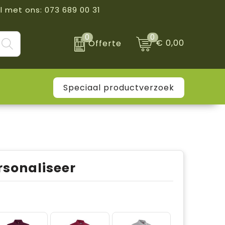
l met ons: 073 689 00 31
0
0
€ 0,00
Offerte
Speciaal productverzoek
rsonaliseer