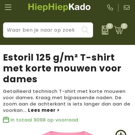
0
0
Kantoor & schrijfwaren
Levensstijl
BIC
Eten & drinkwaren
Cadeaumomenten
Black + Blum
Estoril 125 g/m² T-shirt
Wellness & verzorging
Prijs & impact
Boska
met korte mouwen voor
dames
Tassen & reizen
Brandflavours
Huis, tuin & keuken
Camelbak
Getailleerd technisch T-shirt met korte mouwen
voor dames. Kraag met bijpassende naden. De
zoom aan de achterkant is iets langer dan aan de
Elektronica & gadgets
Janzen
voorkan
...
Kleding & accessoires
JBL
In totaal
9098
op voorraad
Sport & vrije tijd
LogoSeat