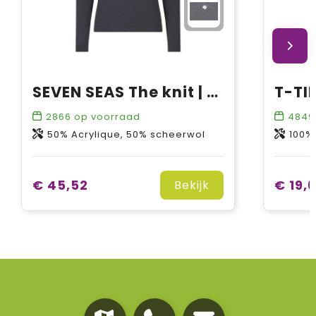
SEVEN SEAS The knit | v-neck | dames
2866
op voorraad
4849
50% Acrylique, 50% scheerwol
100%
€ 45,52
€ 19,
Bekijk