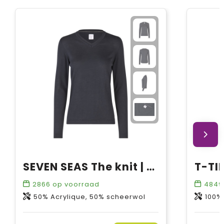
SEVEN SEAS The knit | v-neck | dames
2866
op voorraad
4849
50% Acrylique, 50% scheerwol
100%