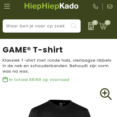
0
0
Kantoor & schrijfwaren
Levensstijl
BIC
Eten & drinkwaren
Cadeaumomenten
Black + Blum
GAME® T-shirt
Wellness & verzorging
Prijs & impact
Boska
Klassiek T-shirt met ronde hals, vierlaagse ribbels
in de nek en schouderbanden. Behoudt zijn vorm
Tassen & reizen
Brandflavours
was na was.
Huis, tuin & keuken
Camelbak
In totaal
66169
op voorraad
Elektronica & gadgets
Janzen
Kleding & accessoires
JBL
Sport & vrije tijd
LogoSeat